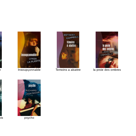
e
Insoupçonnable
Temoins a abattre
la proie des ombres
ois
psycho