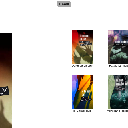
Defense Lincoln
Fatale Lumier
le Camel club
mort dans les b