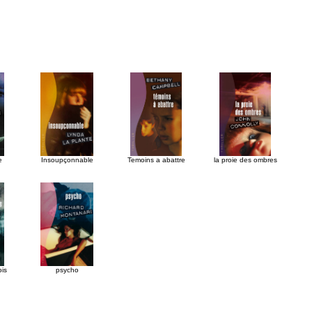
e
Insoupçonnable
Temoins a abattre
la proie des ombres
ois
psycho