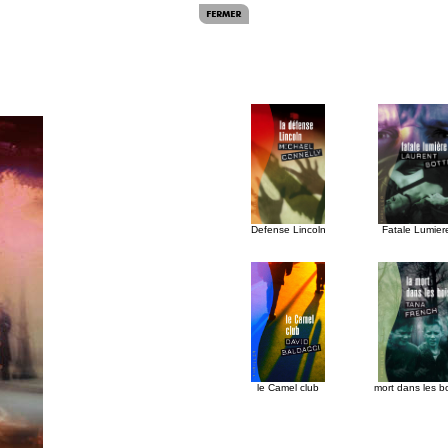
Defense Lincoln
Fatale Lumier
le Camel club
mort dans les b