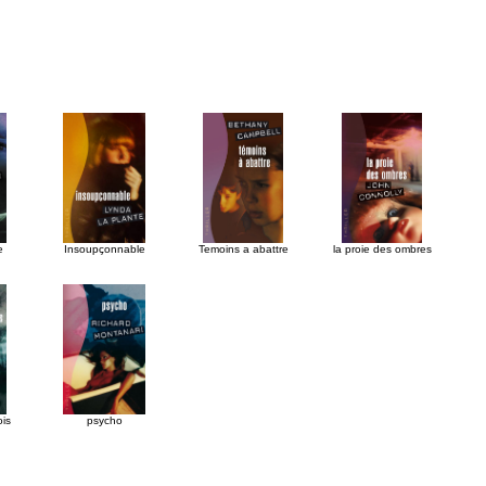
e
Insoupçonnable
Temoins a abattre
la proie des ombres
ois
psycho