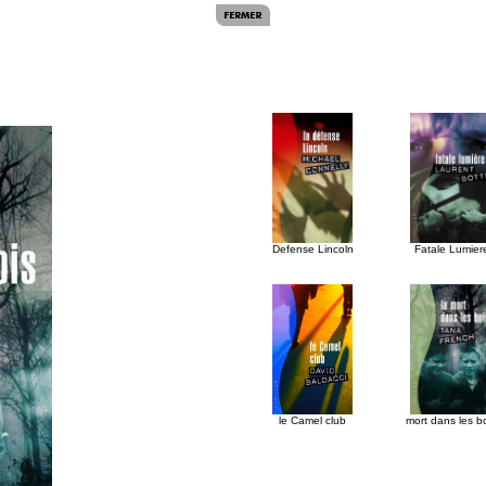
Defense Lincoln
Fatale Lumier
le Camel club
mort dans les b