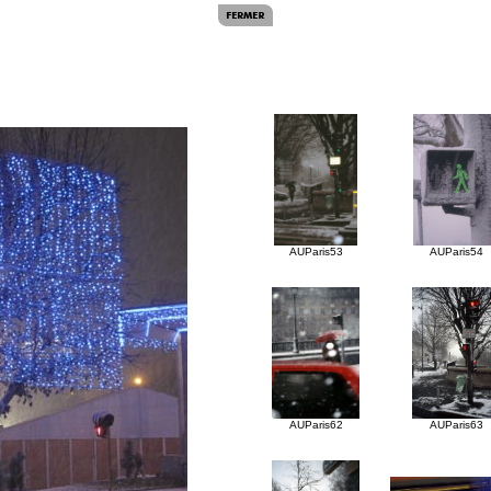
AUParis53
AUParis54
AUParis62
AUParis63