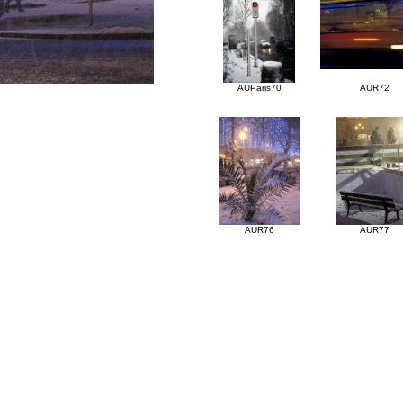
AUR72
AUParis70
AUR76
AUR77