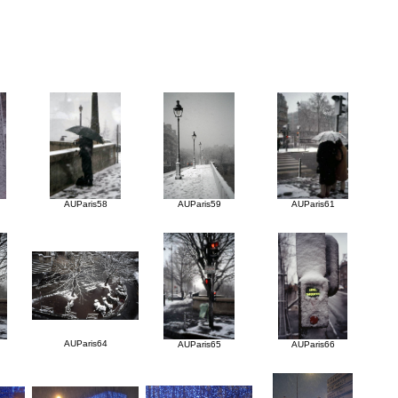
AUParis58
AUParis59
AUParis61
AUParis64
AUParis65
AUParis66